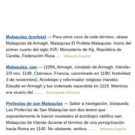
Malaquías (profeta)
— Para otros usos de este término, véase
Malaquías de Armagh. Malaquías El Profeta Malaquías. Icono del
primer cuarto del siglo XVII. Monasterio de Kiji, República de
Carelia, Federación Rusa …
Wikipedia Español
Malaquías, san
— (1094, Armagh, condado de Armagh, Irlanda–
2/3 nov. 1148, Clairvaux, Francia; canonizado en 1190; festividad:
3 de noviembre). Arzobispo y reformador religioso irlandés.
Estudió en Armagh y fue ordenado sacerdote en 1119. Mientras
era vicario del… …
Enciclopedia Universal
Profecías de san Malaquías
— Saltar a navegación, búsqueda
Las Profecías de San Malaquías son dos textos que
supuestamente le fueron revelados al arzobispo católico san
Malaquías de Irlanda durante el término de una peregrinación
hacia Roma en 1140. No obstante, ambos… …
Wikipedia Español