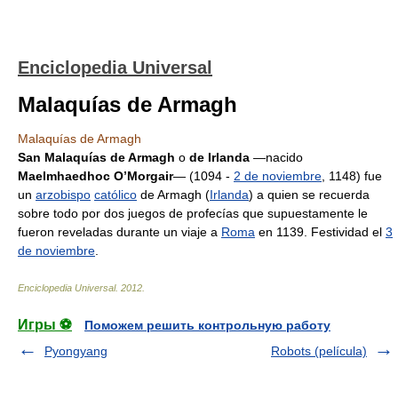
Enciclopedia Universal
Malaquías de Armagh
Malaquías de Armagh
San Malaquías de Armagh
o
de Irlanda
—nacido
Maelmhaedhoc O’Morgair
— (1094 -
2 de noviembre
, 1148) fue
un
arzobispo
católico
de Armagh (
Irlanda
) a quien se recuerda
sobre todo por dos juegos de profecías que supuestamente le
fueron reveladas durante un viaje a
Roma
en 1139. Festividad el
3
de noviembre
.
Enciclopedia Universal
.
2012
.
Игры ⚽
Поможем решить контрольную работу
Pyongyang
Robots (película)