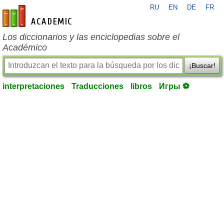
RU
EN
DE
FR
es-academic.com
Los diccionarios y las enciclopedias sobre el
Académico
¡Buscar!
interpretaciones
Traducciones
libros
Игры ⚽